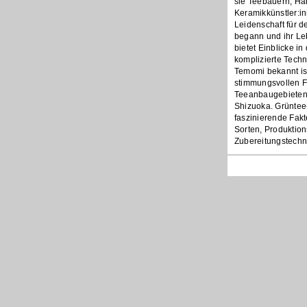
sie Teebauern, Hä
Keramikkünstler:i
Leidenschaft für d
begann und ihr Le
bietet Einblicke i
komplizierte Techn
Temomi bekannt ist
stimmungsvollen F
Teeanbaugebieten
Shizuoka. Grüntee
faszinierende Fak
Sorten, Produkti
Zubereitungstechn