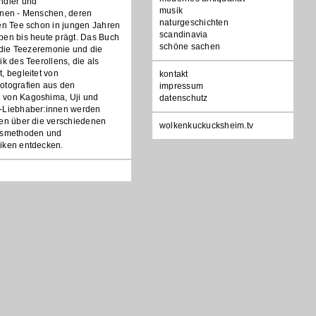
ndler und
musik
nnen - Menschen, deren
naturgeschichten
en Tee schon in jungen Jahren
scandinavia
ben bis heute prägt. Das Buch
schöne sachen
n die Teezeremonie und die
ik des Teerollens, die als
, begleitet von
Navigation
kontakt
otografien aus den
überspringen
impressum
 von Kagoshima, Uji und
datenschutz
-Liebhaber:innen werden
ten über die verschiedenen
wolkenkuckucksheim.tv
onsmethoden und
iken entdecken.