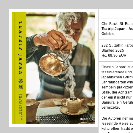
Chr. Beck, St. Bra
Teatrip Japan - A
Goldes
232 S., zahlr. Far
Slanted 2025
Hc. 69.90 EUR
'Teatrip Japan' ist
faszinierende und 
japanischen Grünt
Jahrhunderten wir
Tempeln praktizier
Stille, der Achtsam
der einst nicht n
Samurai ein Gefüh
vermittelte.
Die Autoren nehme
fesselnde Reise z
kulturellen Traditi