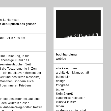
un, L. Harmsen
uf den Spuren des grünen
babb., 21.5 × 29 cm
Navigation
buchhandlung
 eine Einladung, in die
überspringen
weblog
lebendige Kultur des
ees einzutauchen Seit
alle kategorien
d die Teezeremonie in Zen-
architektur & landschaft
t - ein meditativer Moment der
belletristik
keit und des tiefen Respekts,
design
ur Mönchen, sondern auch
fotografie
l des inneren Friedens
japan
klein & groß
kulturwissenschaften
n die Lesenden mit auf eine
kunst & künste
u den Wurzeln dieser
leben
on. Auf dem Weg dorthin treffen
modernes antiquariat