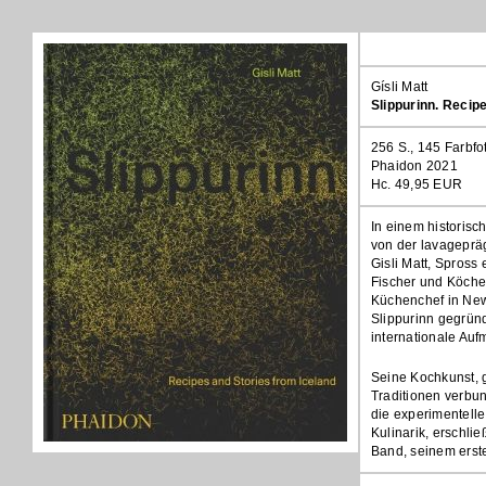
Gísli Matt
Slippurinn. Recip
256 S., 145 Farbfo
Phaidon 2021
Hc. 49,95 EUR
In einem historis
von der lavagepräg
Gisli Matt, Spross 
Fischer und Köche,
Küchenchef in New
Slippurinn gegrün
internationale Auf
Seine Kochkunst, 
Traditionen verbu
die experimentelle
Kulinarik, erschli
Band, seinem erst