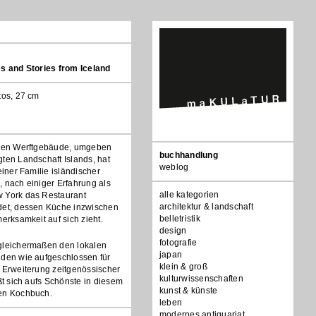
es and Stories from Iceland
tos, 27 cm
chen Werftgebäude, umgeben
Navigation
buchhandlung
ten Landschaft Islands, hat
überspringen
weblog
einer Familie isländischer
 nach einiger Erfahrung als
alle kategorien
 York das Restaurant
architektur & landschaft
det, dessen Küche inzwischen
belletristik
merksamkeit auf sich zieht.
design
fotografie
gleichermaßen den lokalen
japan
nden wie aufgeschlossen für
klein & groß
 Erweiterung zeitgenössischer
kulturwissenschaften
eßt sich aufs Schönste in diesem
kunst & künste
en Kochbuch.
leben
modernes antiquariat