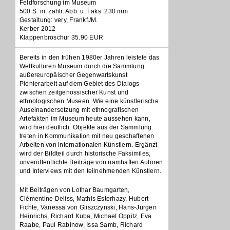
Feldforschung im Museum
500 S. m. zahlr. Abb. u. Faks. 230 mm
Gestaltung: very, Frankf./M.
Kerber 2012
Klappenbroschur 35.90 EUR
Bereits in den frühen 1980er Jahren leistete das
Weltkulturen Museum durch die Sammlung
außereuropäischer Gegenwartskunst
Pionierarbeit auf dem Gebiet des Dialogs
zwischen zeitgenössischer Kunst und
ethnologischen Museen. Wie eine künstlerische
Auseinandersetzung mit ethnografischen
Artefakten im Museum heute aussehen kann,
wird hier deutlich. Objekte aus der Sammlung
treten in Kommunikation mit neu geschaffenen
Arbeiten von internationalen Künstlern. Ergänzt
wird der Bildteil durch historische Faksimiles,
unveröffentlichte Beiträge von namhaften Autoren
und Interviews mit den teilnehmenden Künstlern.
Mit Beiträgen von Lothar Baumgarten,
Clémentine Deliss, Mathis Esterhazy, Hubert
Fichte, Vanessa von Gliszczynski, Hans-Jürgen
Heinrichs, Richard Kuba, Michael Oppitz, Eva
Raabe, Paul Rabinow, Issa Samb, Richard