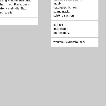
h England, um das Grab
musik
hen, nach Paris, um -
naturgeschichten
der Hand - die Stadt
scandinavia
rchstreifen.
schöne sachen
Navigation
kontakt
überspringen
impressum
datenschutz
wolkenkuckucksheim.tv