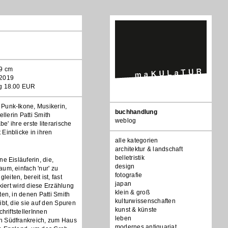
19 cm
 2019
ag 18.00 EUR
Punk-Ikone, Musikerin,
Navigation
buchhandlung
ellerin Patti Smith
überspringen
weblog
be' ihre erste literarische
Einblicke in ihren
alle kategorien
architektur & landschaft
belletristik
e Eisläuferin, die,
design
um, einfach 'nur' zu
fotografie
leiten, bereit ist, fast
japan
nkiert wird diese Erzählung
klein & groß
ten, in denen Patti Smith
kulturwissenschaften
ibt, die sie auf den Spuren
kunst & künste
chriftstellerInnen
leben
h Südfrankreich, zum Haus
modernes antiquariat