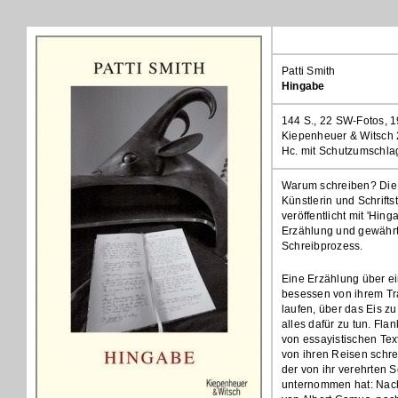
Patti Smith
Hingabe
144 S., 22 SW-Fotos, 
Kiepenheuer & Witsch
Hc. mit Schutzumschl
Warum schreiben? Die 
Künstlerin und Schriftst
veröffentlicht mit 'Hinga
Erzählung und gewährt 
Schreibprozess.
Eine Erzählung über ein
besessen von ihrem Tra
laufen, über das Eis zu g
alles dafür zu tun. Fla
von essayistischen Tex
von ihren Reisen schre
der von ihr verehrten S
unternommen hat: Nac