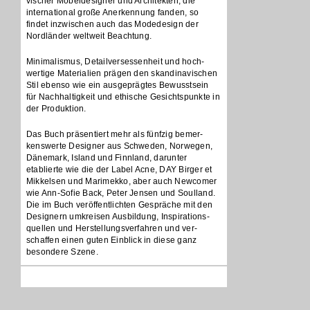
vischer Möbeldesigner und Architekten, die
international große Anerkennung fanden, so
findet inzwischen auch das Modedesign der
Nordländer weltweit Beachtung.
Minimalismus, Detailversessenheit und hoch-
wertige Materialien prägen den skandinavischen
Stil ebenso wie ein ausgeprägtes Bewusstsein
für Nachhaltigkeit und ethische Gesichtspunkte in
der Produktion.
Das Buch präsentiert mehr als fünfzig bemer-
kenswerte Designer aus Schweden, Norwegen,
Dänemark, Island und Finnland, darunter
etablierte wie die der Label Acne, DAY Birger et
Mikkelsen und Marimekko, aber auch Newcomer
wie Ann-Sofie Back, Peter Jensen und Soulland.
Die im Buch veröffentlichten Gespräche mit den
Designern umkreisen Ausbildung, Inspirations-
quellen und Herstellungsverfahren und ver-
schaffen einen guten Einblick in diese ganz
besondere Szene.