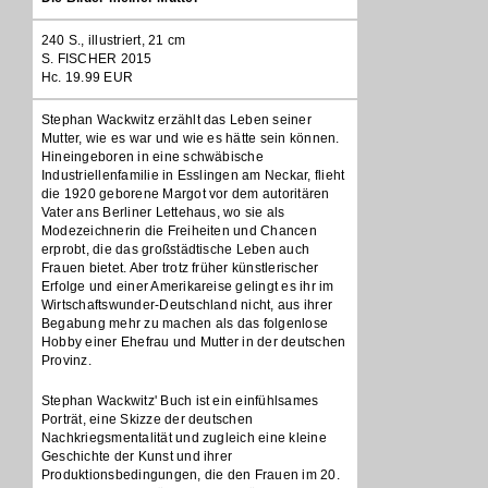
240 S., illustriert, 21 cm
S. FISCHER 2015
Hc. 19.99 EUR
Stephan Wackwitz erzählt das Leben seiner
Mutter, wie es war und wie es hätte sein können.
Hineingeboren in eine schwäbische
Industriellenfamilie in Esslingen am Neckar, flieht
die 1920 geborene Margot vor dem autoritären
Vater ans Berliner Lettehaus, wo sie als
Modezeichnerin die Freiheiten und Chancen
erprobt, die das großstädtische Leben auch
Frauen bietet. Aber trotz früher künstlerischer
Erfolge und einer Amerikareise gelingt es ihr im
Wirtschaftswunder-Deutschland nicht, aus ihrer
Begabung mehr zu machen als das folgenlose
Hobby einer Ehefrau und Mutter in der deutschen
Provinz.
Stephan Wackwitz' Buch ist ein einfühlsames
Porträt, eine Skizze der deutschen
Nachkriegsmentalität und zugleich eine kleine
Geschichte der Kunst und ihrer
Produktionsbedingungen, die den Frauen im 20.