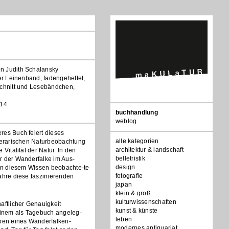
n Judith Schalansky
ler Leinenband, fadengeheftet,
schnitt und Lesebändchen,
014
Navigation
buchhandlung
überspringen
weblog
res Buch feiert dieses
alle kategorien
iterarischen Naturbeobachtung
architektur & landschaft
 Vitalität der Natur. In den
belletristik
r der Wanderfalke im Aus-
design
 In diesem Wissen beobachte-te
fotografie
ahre diese faszinierenden
japan
klein & groß
kulturwissenschaften
aftlicher Genauigkeit
kunst & künste
seinem als Tagebuch angeleg-
leben
eben eines Wanderfalken-
modernes antiquariat