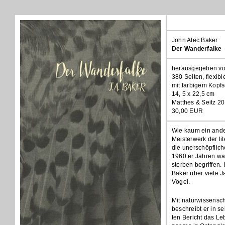
John Alec Baker
Der Wanderfalke
herausgegeben vo
380 Seiten, flexib
mit farbigem Kopf
14, 5 x 22,5 cm
Matthes & Seitz 2
30,00 EUR
Wie kaum ein ande
Meisterwerk der l
die unerschöpfliche
1960 er Jahren wa
sterben begriffen.
Baker über viele J
Vögel.
Mit naturwissensch
beschreibt er in 
ten Bericht das L