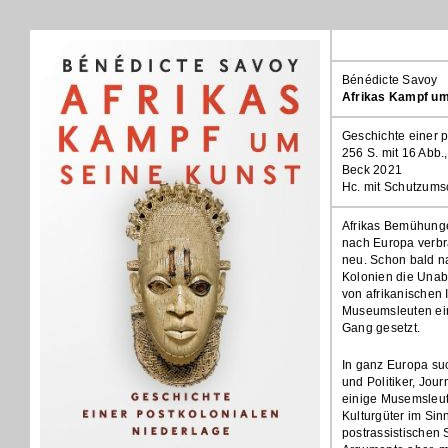
Bénédicte Savoy
Afrikas Kampf um
Geschichte einer 
256 S. mit 16 Abb.
Beck 2021
Hc. mit Schutzum
Afrikas Bemühunge
nach Europa verbr
neu. Schon bald n
Kolonien die Unab
von afrikanischen I
Museumsleuten ei
Gang gesetzt.
In ganz Europa suc
und Politiker, Jou
einige Musemsleut
Kulturgüter im Sin
postrassistischen 