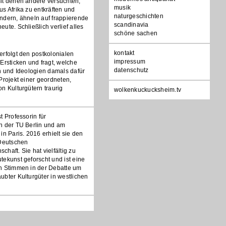
it denen andere versuchten,
musik
s Afrika zu entkräften und
naturgeschichten
ndern, ähneln auf frappierende
scandinavia
ute. Schließlich verlief alles
schöne sachen
Navigation
kontakt
rfolgt den postkolonialen
überspringen
impressum
Ersticken und fragt, welche
datenschutz
n und Ideologien damals dafür
Projekt einer geordneten,
n Kulturgütern traurig
wolkenkuckucksheim.tv
t Professorin für
n der TU Berlin und am
in Paris. 2016 erhielt sie den
 Deutschen
haft. Sie hat vielfältig zu
ekunst geforscht und ist eine
n Stimmen in der Debatte um
bter Kulturgüter in westlichen