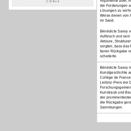
Argumente aber, m
die Forderungen au
Lösungen zu verhi
Weise denen von he
im Sand.
Bénédicte Savoy ve
Aufbruch und sein 
Akteure, Strukture
sorgten, dass das 
fairen Rückgabe vo
scheiterte.
Bénédicte Savoy is
Kunstgeschichte a
Collège de France 
Leibniz-Preis der
Forschungsgemeinsc
Kunstraub und Beut
der prominenteste
die Rückgabe gerau
Sammlungen.