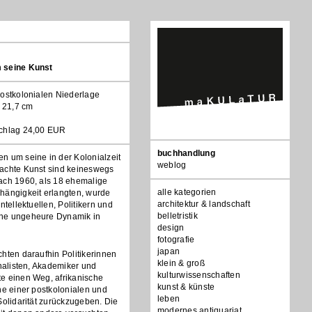
 seine Kunst
postkolonialen Niederlage
, 21,7 cm
schlag 24,00 EUR
Navigation
buchhandlung
n um seine in der Kolonialzeit
überspringen
weblog
achte Kunst sind keineswegs
ach 1960, als 18 ehemalige
alle kategorien
hängigkeit erlangten, wurde
architektur & landschaft
ntellektuellen, Politikern und
belletristik
ne ungeheure Dynamik in
design
fotografie
japan
hten daraufhin Politikerinnen
klein & groß
rnalisten, Akademiker und
kulturwissenschaften
e einen Weg, afrikanische
kunst & künste
ne einer postkolonialen und
leben
Solidarität zurückzugeben. Die
modernes antiquariat