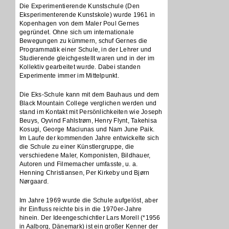
Die Experimentierende Kunstschule (Den
Eksperimenterende Kunstskole) wurde 1961 in
Kopenhagen von dem Maler Poul Gernes
gegründet. Ohne sich um internationale
Bewegungen zu kümmern, schuf Gernes die
Programmatik einer Schule, in der Lehrer und
Studierende gleichgestellt waren und in der im
Kollektiv gearbeitet wurde. Dabei standen
Experimente immer im Mittelpunkt.
Die Eks-Schule kann mit dem Bauhaus und dem
Black Mountain College verglichen werden und
stand im Kontakt mit Persönlichkeiten wie Joseph
Beuys, Oyvind Fahlstrøm, Henry Flynt, Takehisa
Kosugi, George Maciunas und Nam June Paik.
Im Laufe der kommenden Jahre entwickelte sich
die Schule zu einer Künstlergruppe, die
verschiedene Maler, Komponisten, Bildhauer,
Autoren und Filmemacher umfasste, u. a.
Henning Christiansen, Per Kirkeby und Bjørn
Nørgaard.
Im Jahre 1969 wurde die Schule aufgelöst, aber
ihr Einfluss reichte bis in die 1970er-Jahre
hinein. Der Ideengeschichtler Lars Morell (*1956
in Aalborg, Dänemark) ist ein großer Kenner der