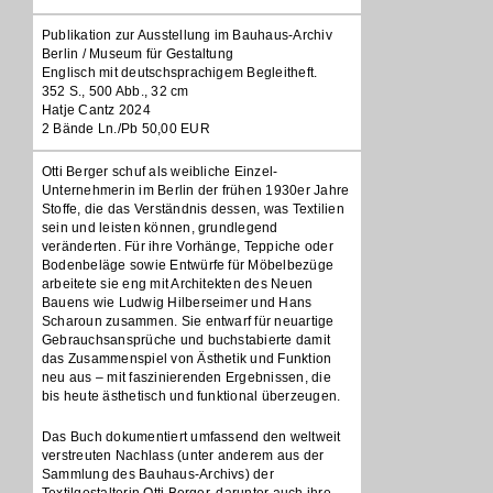
Publikation zur Ausstellung im Bauhaus-Archiv
Berlin / Museum für Gestaltung
Englisch mit deutschsprachigem Begleitheft.
352 S., 500 Abb., 32 cm
Hatje Cantz 2024
2 Bände Ln./Pb 50,00 EUR
Otti Berger schuf als weibliche Einzel-
Unternehmerin im Berlin der frühen 1930er Jahre
Stoffe, die das Verständnis dessen, was Textilien
sein und leisten können, grundlegend
veränderten. Für ihre Vorhänge, Teppiche oder
Bodenbeläge sowie Entwürfe für Möbelbezüge
arbeitete sie eng mit Architekten des Neuen
Bauens wie Ludwig Hilberseimer und Hans
Scharoun zusammen. Sie entwarf für neuartige
Gebrauchsansprüche und buchstabierte damit
das Zusammenspiel von Ästhetik und Funktion
neu aus – mit faszinierenden Ergebnissen, die
bis heute ästhetisch und funktional überzeugen.
Das Buch dokumentiert umfassend den weltweit
verstreuten Nachlass (unter anderem aus der
Sammlung des Bauhaus-Archivs) der