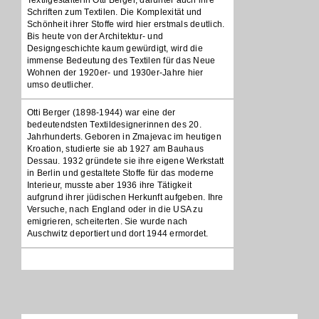
Textilgestalterin Otti Berger, darunter auch ihre
Schriften zum Textilen. Die Komplexität und
Schönheit ihrer Stoffe wird hier erstmals deutlich.
Bis heute von der Architektur- und
Designgeschichte kaum gewürdigt, wird die
immense Bedeutung des Textilen für das Neue
Wohnen der 1920er- und 1930er-Jahre hier
umso deutlicher.
Otti Berger (1898-1944) war eine der
bedeutendsten Textildesignerinnen des 20.
Jahrhunderts. Geboren in Zmajevac im heutigen
Kroation, studierte sie ab 1927 am Bauhaus
Dessau. 1932 gründete sie ihre eigene Werkstatt
in Berlin und gestaltete Stoffe für das moderne
Interieur, musste aber 1936 ihre Tätigkeit
aufgrund ihrer jüdischen Herkunft aufgeben. Ihre
Versuche, nach England oder in die USA zu
emigrieren, scheiterten. Sie wurde nach
Auschwitz deportiert und dort 1944 ermordet.