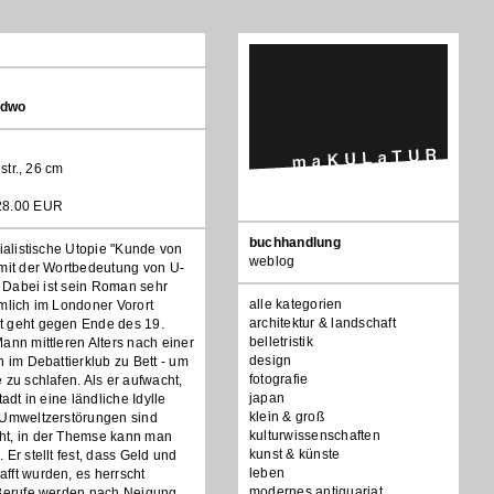
ndwo
ustr., 26 cm
28.00 EUR
Navigation
buchhandlung
zialistische Utopie "Kunde von
überspringen
weblog
 mit der Wortbedeutung von U-
t. Dabei ist sein Roman sehr
alle kategorien
mlich im Londoner Vorort
architektur & landschaft
 geht gegen Ende des 19.
belletristik
ann mittleren Alters nach einer
design
n im Debattierklub zu Bett - um
fotografie
 zu schlafen. Als er aufwacht,
japan
tadt in eine ländliche Idylle
klein & groß
 Umweltzerstörungen sind
kulturwissenschaften
ht, in der Themse kann man
kunst & künste
Er stellt fest, dass Geld und
leben
fft wurden, es herrscht
modernes antiquariat
 Berufe werden nach Neigung