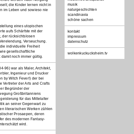
musik
lt; die Kinder lernen nicht in
naturgeschichten
rn im Leben und sowieso nie
scandinavia
schöne sachen
rstellung eines utopischen
rte aufs Schärfste mit der
Navigation
kontakt
t, der rücksichtslosen
überspringen
impressum
, Verelendung, Verseuchung.
datenschutz
 die individuelle Freiheit
ie gesellschaftliche
wolkenkuckucksheim.tv
 damit noch immer gültig.
4-96) war als Maler, Architekt,
rbler, Ingenieur und Drucker
ten by Witch Fever!) der bei
e Vertreter der Arts and Crafts
her Begründer der
ewegung Großbritanniens
geisterung für das Mittelalter
ritik an seiner Gegenwart zu
en literarischen Werken zählen
stischer Prosaepen, deren
ufer des modernen Fantasy-
terschätzt wird.