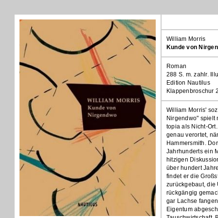
William Morris
Kunde von Nirge
Roman
288 S. m. zahlr. Ill
Edition Nautilus
Klappenbroschur 
William Morris' so
Nirgendwo" spielt
topia als Nicht-Or
genau verortet, nä
Hammersmith. Dort
Jahrhunderts ein M
hitzigen Diskussio
über hundert Jahre
findet er die Großs
zurückgebaut, die
rückgängig gemac
gar Lachse fangen. 
Eigentum abgescha
Tauschwirtschaft,