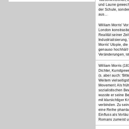
und Laune gewechse
der Schule, sonde
aus...
William Morris' Vo
London konstrastie
Realität seiner Zei
Industrialisierung
Morris' Utopie, die
genauso hochhält w
Veränderungen, ist
William Morris (183
Dichter, Kunstgewe
(s. aber auch: 'Bit
Weitem vielseitigst
Movement. Als frü
sozialistischen B
wusste er seine Be
mit klarsichtiger K
verbinden. Zu sein
eine Reihe phanta
Einfluss als Vorlä
Romans zumeist un